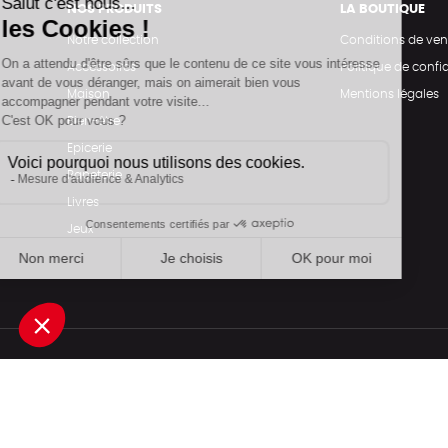
NOS PRODUITS
LA BOUTIQUE
Notre collection
Conditions de ven
Accessoires
Politique de confid
Maison
Mentions légales
Bien-être
Epicerie
Papeterie
Livres
Jeux
Une boutique élaborée avec
par RGOODS
Rechercher