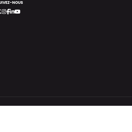
UIVEZ-NOUS
bergement vert certifié ISO14001 propulsé avec
par Infomaniak