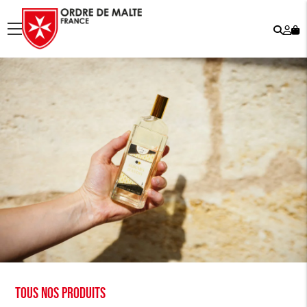
Rech
Mo
menu
co
Tous nos produits