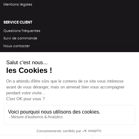
Mentions légales
SERVICE CLIENT
Questions fréquentes
Suivi de commande
Nous contacter
Renvoyer des articles
SUIVEZ-NOUS
Une boutique élaborée avec
par RGOODS
Hébergement vert certifié ISO14001 propulsé avec
par Infomaniak