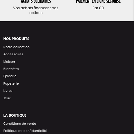
Achats solidaires
Paiement en ligne sécurisé
Vos achats financent nos
Par CB
actions
NOS PRODUITS
Notre collection
Accessoires
Maison
Bien-être
Epicerie
Papeterie
Livres
Jeux
LA BOUTIQUE
Conditions de vente
Politique de confidentialité