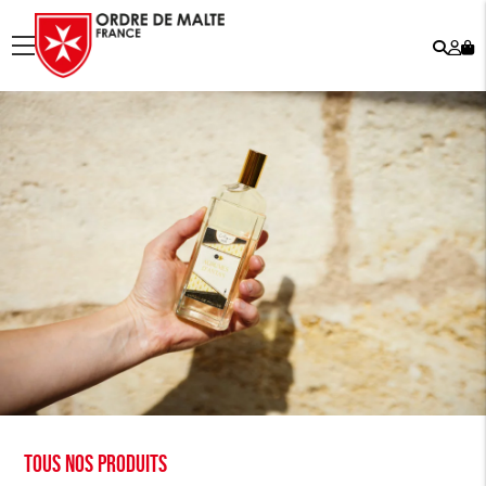
Rech
Mo
menu
co
Tous nos produits