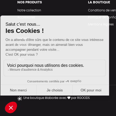
NOS PRODUITS
LA BOUTIQUE
Notre collection
Conditions de ven
Accessoires
Politique de confid
Maison
Mentions légales
Bien-être
Epicerie
Papeterie
Livres
Jeux
Une boutique élaborée avec
par RGOODS