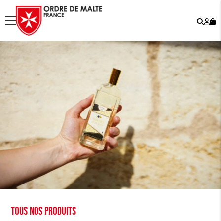
Rech
Mo
menu
co
Tous nos produits