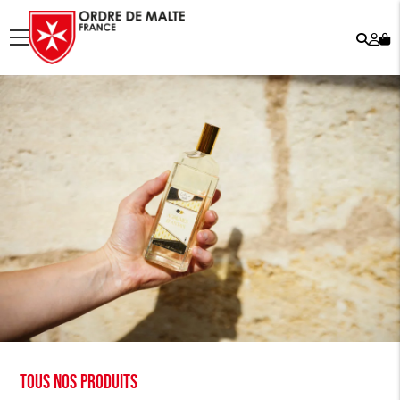
Rech
Mo
menu
co
Tous nos produits