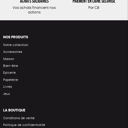
Achats solidaires
Paiement en ligne sécurisé
Vos achats financent nos
Par CB
actions
NOS PRODUITS
Notre collection
Accessoires
Maison
Bien-être
Epicerie
Papeterie
Livres
Jeux
LA BOUTIQUE
Conditions de vente
Politique de confidentialité