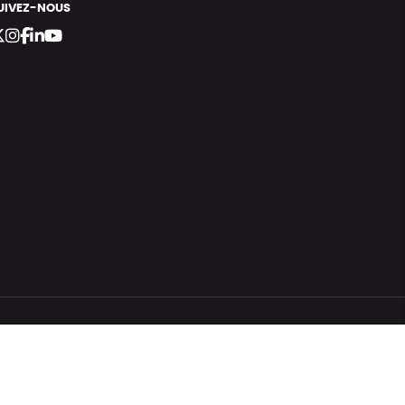
UIVEZ-NOUS
bergement vert certifié ISO14001 propulsé avec
par Infomaniak