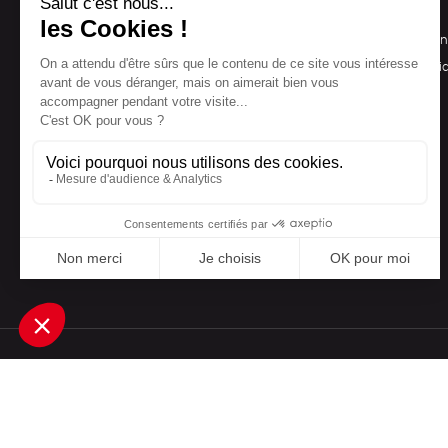
NOS PRODUITS
LA BOUTIQUE
Notre collection
Conditions de ven
Accessoires
Politique de confid
Maison
Mentions légales
Bien-être
Epicerie
Papeterie
Livres
Jeux
Une boutique élaborée avec
par RGOODS
Rechercher