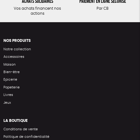
Achats solidaires
Paiement en ligne sécurisé
Vos achats financent nos
Par CB
actions
NOS PRODUITS
Notre collection
Accessoires
Maison
Bien-être
Epicerie
Papeterie
Livres
Jeux
LA BOUTIQUE
Conditions de vente
Politique de confidentialité