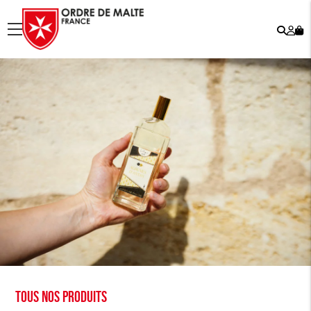
Rech
Mo
menu
co
Tous nos produits