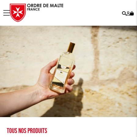
Rech
Mo
menu
co
Tous nos produits