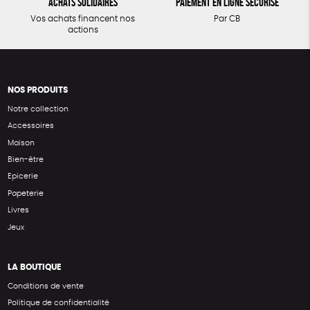
Achats solidaires
Paiement en ligne sécurisé
Vos achats financent nos
Par CB
actions
NOS PRODUITS
Notre collection
Accessoires
Maison
Bien-être
Epicerie
Papeterie
Livres
Jeux
LA BOUTIQUE
Conditions de vente
Politique de confidentialité