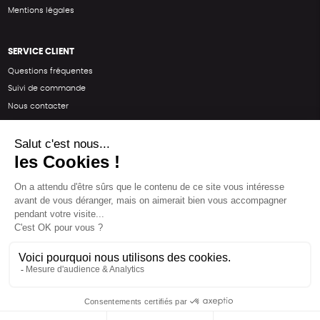
Mentions légales
SERVICE CLIENT
Questions fréquentes
Suivi de commande
Nous contacter
Renvoyer des articles
SUIVEZ-NOUS
Une boutique élaborée avec
par RGOODS
Hébergement vert certifié ISO14001 propulsé avec
par Infomaniak