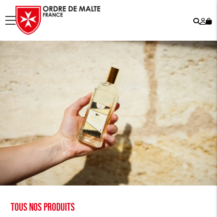
Rech
Mo
menu
co
Tous nos produits