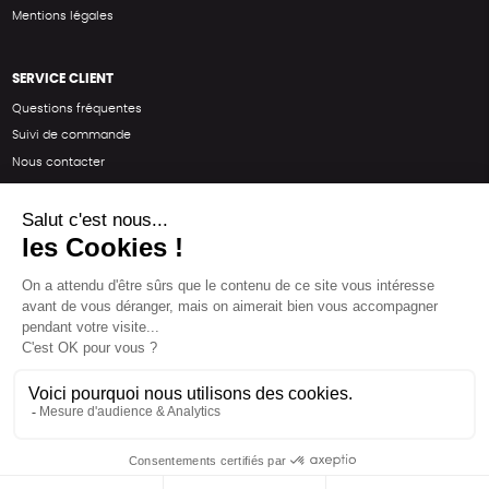
Mentions légales
SERVICE CLIENT
Questions fréquentes
Suivi de commande
Nous contacter
Renvoyer des articles
SUIVEZ-NOUS
Une boutique élaborée avec
par RGOODS
Hébergement vert certifié ISO14001 propulsé avec
par Infomaniak