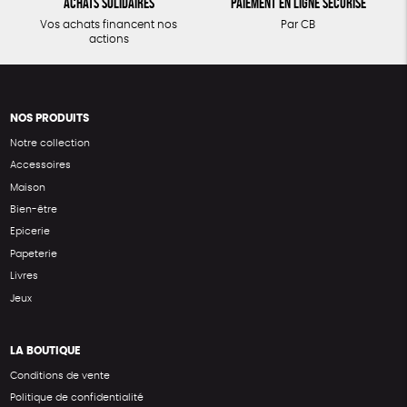
Achats solidaires
Paiement en ligne sécurisé
Vos achats financent nos
Par CB
actions
NOS PRODUITS
Notre collection
Accessoires
Maison
Bien-être
Epicerie
Papeterie
Livres
Jeux
LA BOUTIQUE
Conditions de vente
Politique de confidentialité