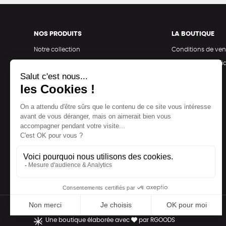
NOS PRODUITS
LA BOUTIQUE
Notre collection
Conditions de ven
Accessoires
Politique de confid
Maison
Mentions légales
Bien-être
Epicerie
Papeterie
Livres
Jeux
Une boutique élaborée avec
par RGOODS