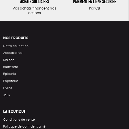
Achats solidaires
Paiement en ligne sécurisé
Vos achats financent nos
Par CB
actions
NOS PRODUITS
Notre collection
Accessoires
Maison
Bien-être
Epicerie
Papeterie
Livres
Jeux
LA BOUTIQUE
Conditions de vente
Politique de confidentialité