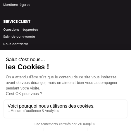
Mentions légales
SERVICE CLIENT
Questions fréquentes
Suivi de commande
Nous contacter
Renvoyer des articles
SUIVEZ-NOUS
Une boutique élaborée avec
par RGOODS
Hébergement vert certifié ISO14001 propulsé avec
par Infomaniak