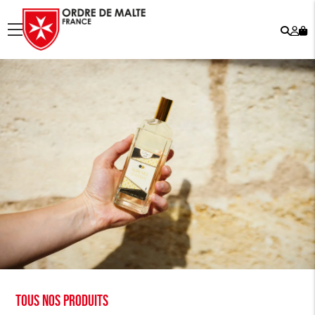
Rech
Mo
menu
co
Tous nos produits