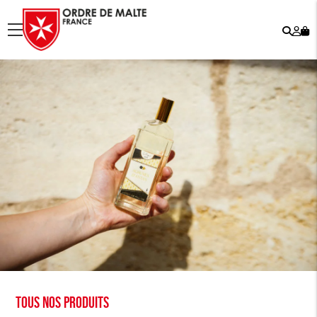
Rech
Mo
menu
co
Tous nos produits