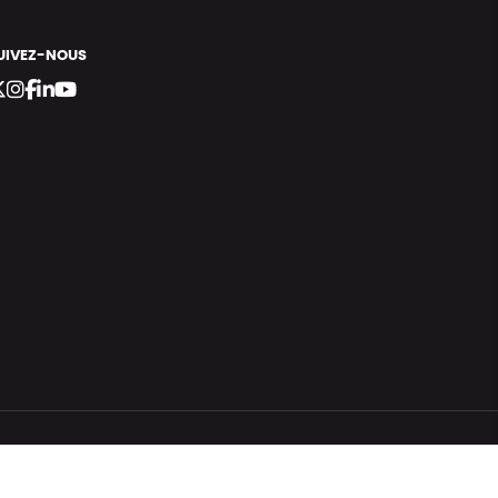
UIVEZ-NOUS
bergement vert certifié ISO14001 propulsé avec
par Infomaniak