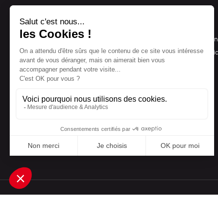
NOS PRODUITS
LA BOUTIQUE
Notre collection
Conditions de ven
Accessoires
Politique de confid
Maison
Mentions légales
Bien-être
Epicerie
Papeterie
Livres
Jeux
Une boutique élaborée avec
par RGOODS