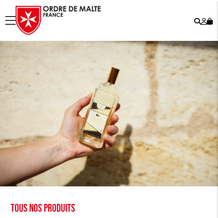
Rech
Mo
menu
co
Tous nos produits