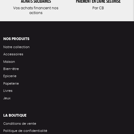
Achats solidaires
Paiement en ligne sécurisé
Vos achats financent nos
Par CB
actions
NOS PRODUITS
Notre collection
Accessoires
Maison
Bien-être
Epicerie
Papeterie
Livres
Jeux
LA BOUTIQUE
Conditions de vente
Politique de confidentialité