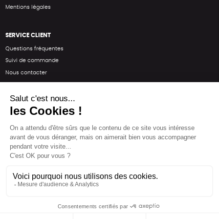
Mentions légales
SERVICE CLIENT
Questions fréquentes
Suivi de commande
Nous contacter
Renvoyer des articles
SUIVEZ-NOUS
Une boutique élaborée avec
par RGOODS
Hébergement vert certifié ISO14001 propulsé avec
par Infomaniak