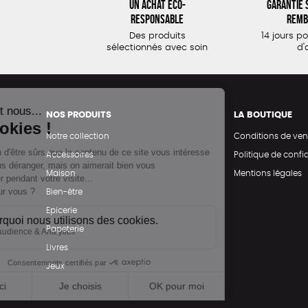
Un achat éco-
Garantie s
responsable
remb
Des produits
14 jours p
sélectionnés avec soin
d'
NOS PRODUITS
LA BOUTIQUE
Notre collection
Conditions de ven
Accessoires
Politique de confid
Maison
Mentions légales
Bien-être
Epicerie
Papeterie
Livres
Jeux