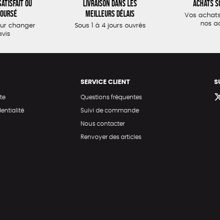
atisfait ou
Livraison dans les
Achats s
oursé
meilleurs délais
Vos achats
nos a
our changer
Sous 1 à 4 jours ouvrés
avis
SERVICE CLIENT
S
te
Questions fréquentes
entialité
Suivi de commande
Nous contacter
Renvoyer des articles