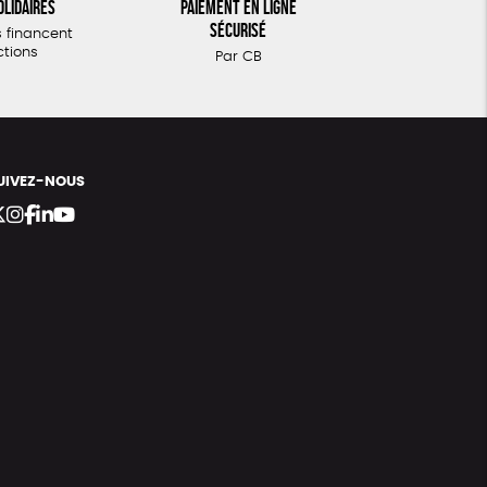
olidaires
Paiement en ligne
sécurisé
 financent
ctions
Par CB
UIVEZ-NOUS