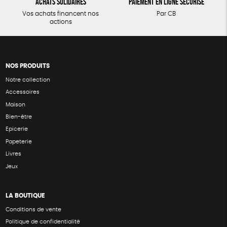
Achats solidaires
Paiement en ligne sécurisé
Vos achats financent nos
Par CB
actions
NOS PRODUITS
Notre collection
Accessoires
Maison
Bien-être
Epicerie
Papeterie
Livres
Jeux
LA BOUTIQUE
Conditions de vente
Politique de confidentialité