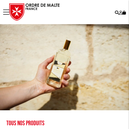
Rech
Mo
menu
co
Tous nos produits