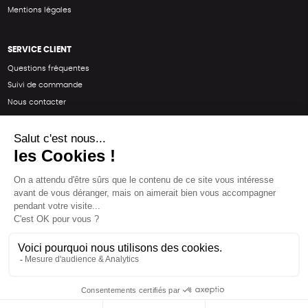
Mentions légales
SERVICE CLIENT
Questions fréquentes
Suivi de commande
Nous contacter
Renvoyer des articles
SUIVEZ-NOUS
Une boutique élaborée avec
par RGOODS
Hébergement vert certifié ISO14001 propulsé avec
par Infomaniak