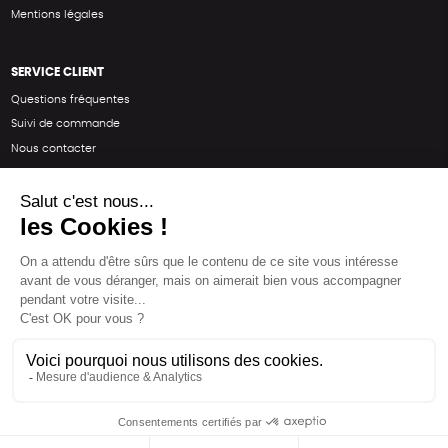
Mentions légales
SERVICE CLIENT
Questions fréquentes
Suivi de commande
Nous contacter
Renvoyer des articles
SUIVEZ-NOUS
Une boutique élaborée avec
par RGOODS
Hébergement vert certifié ISO14001 propulsé avec
par Infomaniak