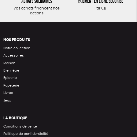
Achats solidaires
Paiement en ligne sécurisé
Vos achats financent nos
Par CB
actions
NOS PRODUITS
Notre collection
Accessoires
Maison
Bien-être
Epicerie
Papeterie
Livres
Jeux
LA BOUTIQUE
Conditions de vente
Politique de confidentialité