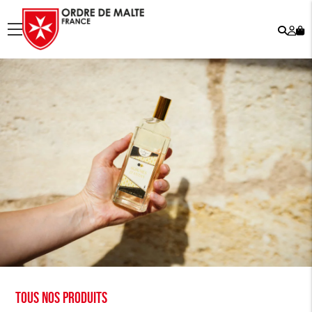
Rech
Mo
menu
co
Tous nos produits