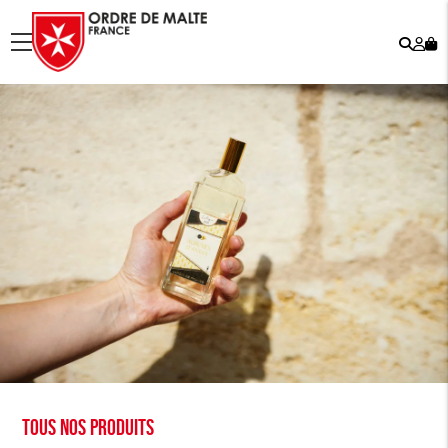
Rech
Mo
menu
co
Tous nos produits