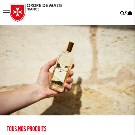
Rech
Mo
menu
co
Tous nos produits