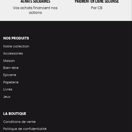
Achats solidaires
Paiement en ligne sécurisé
Vos achats financent nos
Par CB
actions
NOS PRODUITS
Notre collection
Accessoires
Maison
Bien-être
Epicerie
Papeterie
Livres
Jeux
LA BOUTIQUE
Conditions de vente
Politique de confidentialité