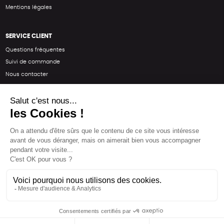
Mentions légales
SERVICE CLIENT
Questions fréquentes
Suivi de commande
Nous contacter
Renvoyer des articles
SUIVEZ-NOUS
Une boutique élaborée avec
par RGOODS
Hébergement vert certifié ISO14001 propulsé avec
par Infomaniak