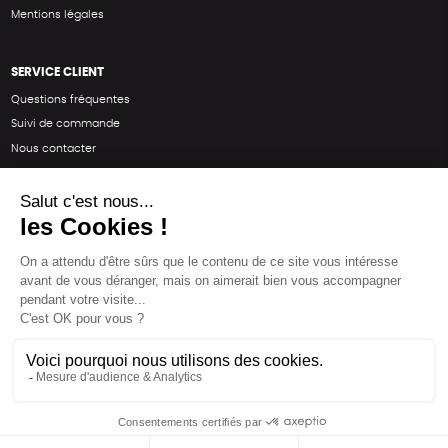
Mentions légales
SERVICE CLIENT
Questions fréquentes
Suivi de commande
Nous contacter
Renvoyer des articles
SUIVEZ-NOUS
Une boutique élaborée avec
par RGOODS
Hébergement vert certifié ISO14001 propulsé avec
par Infomaniak