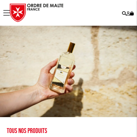
Rech
Mo
menu
co
Tous nos produits