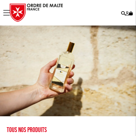
Rech
Mo
menu
co
Tous nos produits