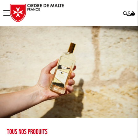
Rech
Mo
menu
co
Tous nos produits