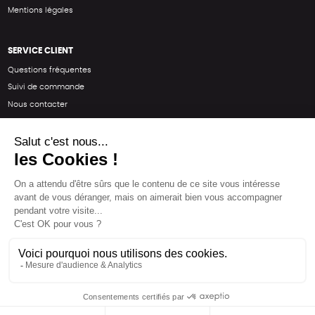
Mentions légales
SERVICE CLIENT
Questions fréquentes
Suivi de commande
Nous contacter
Renvoyer des articles
SUIVEZ-NOUS
Une boutique élaborée avec
par RGOODS
Hébergement vert certifié ISO14001 propulsé avec
par Infomaniak