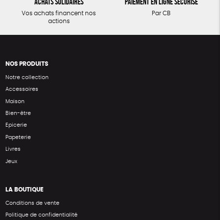
Achats solidaires
Paiement en ligne sécurisé
Vos achats financent nos
Par CB
actions
NOS PRODUITS
Notre collection
Accessoires
Maison
Bien-être
Epicerie
Papeterie
Livres
Jeux
LA BOUTIQUE
Conditions de vente
Politique de confidentialité