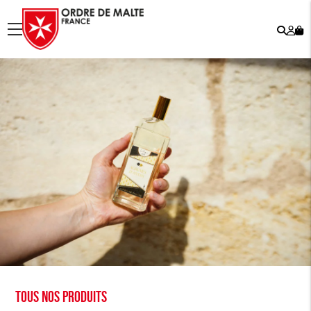
Rech
Mo
menu
co
Tous nos produits