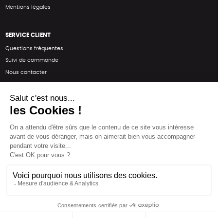
Mentions légales
SERVICE CLIENT
Questions fréquentes
Suivi de commande
Nous contacter
Renvoyer des articles
SUIVEZ-NOUS
Une boutique élaborée avec
par RGOODS
Hébergement vert certifié ISO14001 propulsé avec
par Infomaniak