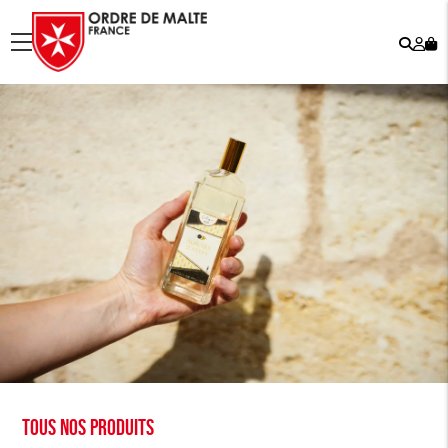
Rech
Mo
menu
co
Tous nos produits