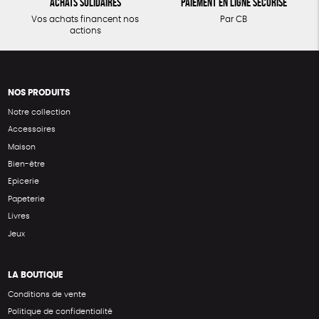
Achats solidaires
Paiement en ligne sécurisé
Vos achats financent nos
Par CB
actions
NOS PRODUITS
Notre collection
Accessoires
Maison
Bien-être
Epicerie
Papeterie
Livres
Jeux
LA BOUTIQUE
Conditions de vente
Politique de confidentialité