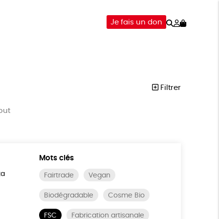
Rechercher
Mon
Je fais un don
compte
-ÊTRE
ÉPICERIE
DONS
Filtrer
out
Mots clés
ta
Fairtrade
Vegan
Biodégradable
Cosme Bio
FSC
Fabrication artisanale