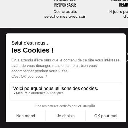
responsable
remb
Des produits
14 jours p
sélectionnés avec soin
d'
NOS PRODUITS
LA BOUTIQUE
Notre collection
Conditions de ven
Accessoires
Politique de confid
Maison
Mentions légales
Bien-être
Epicerie
Papeterie
Livres
Jeux