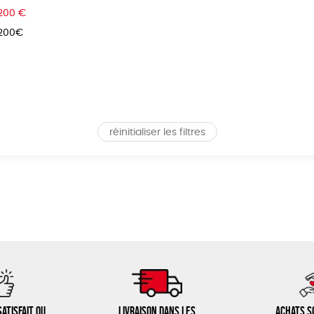
 200 €
 200€
réinitialiser les filtres
atisfait ou
Livraison dans les
Achats s