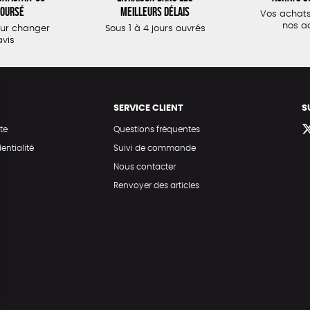
oursé
meilleurs délais
Vos achats
nos a
our changer
Sous 1 à 4 jours ouvrés
avis
SERVICE CLIENT
S
te
Questions fréquentes
entialité
Suivi de commande
Nous contacter
Renvoyer des articles