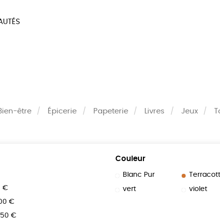
AUTÉS
SOIRES
MAISON
BIEN
LIVRES
JEUX
Bien-être
Épicerie
Papeterie
Livres
Jeux
T
Couleur
Blanc Pur
Terracot
0 €
vert
violet
100 €
150 €