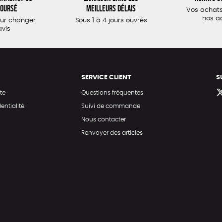
oursé
meilleurs délais
Vos achats
nos a
our changer
Sous 1 à 4 jours ouvrés
avis
SERVICE CLIENT
S
te
Questions fréquentes
entialité
Suivi de commande
Nous contacter
Renvoyer des articles