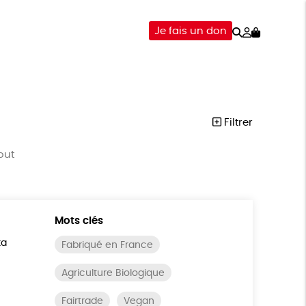
Rechercher
Mon
Je fais un don
compte
-ÊTRE
ÉPICERIE
DONS
Filtrer
out
Mots clés
ta
Fabriqué en France
Agriculture Biologique
Fairtrade
Vegan