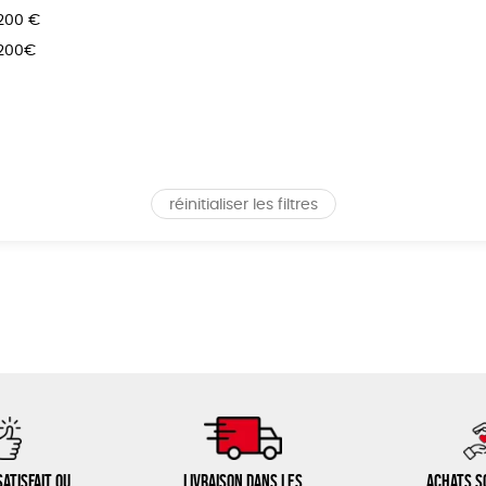
 200 €
 200€
réinitialiser les filtres
atisfait ou
Livraison dans les
Achats s