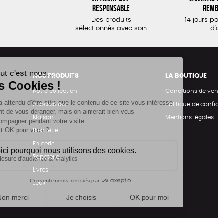
responsable
remb
Des produits
14 jours p
sélectionnés avec soin
d'
NOS PRODUITS
LA BOUTIQUE
Notre collection
Conditions de ven
Accessoires
Politique de confid
Maison
Mentions légales
Bien-être
Epicerie
Papeterie
Livres
Jeux