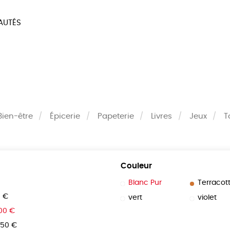
AUTÉS
SOIRES
MAISON
BIEN
LIVRES
JEUX
Bien-être
Épicerie
Papeterie
Livres
Jeux
T
Couleur
Blanc Pur
Terracot
0 €
vert
violet
100 €
150 €