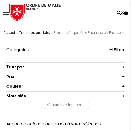
Rech
Mo
menu
co
Accueil
>
Tous nos produits
>
Produits étiquetés « Fabriqué en France »
Catégories
Filtrer
NOTRE COLLECTION
Trier par
Par défaut
ACCESSOIRES
Prix
Popularité
Tous
MAISON
Couleur
Nouveauté
0 € - 50 €
Blanc Pur
Terracotta
Mots clés
Prix : du - cher au + cher
BIEN-ÊTRE
50 € - 100 €
vert
violet
Prix : du + cher au - cher
réinitialiser les filtres
100 € - 150 €
Cosme Bio
FSC
Fabrication artisanale
PEFC
ÉPICERIE
Disponibilité
150 € - 200 €
PAPETERIE
Fabriqué en Espagne
Textile Bio
ESAT
Plus de 200€
Aucun produit ne correspond à votre sélection.
LIVRES
Fabriqué en France
Agriculture Biologique