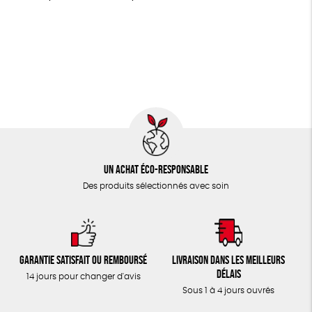
LIVRES
Agriculture Biologique
Fairtrade
Vegan
JEUX
Biodégradable
Cosme Bio
FSC
TOUT
Un achat éco-responsable
Des produits sélectionnés avec soin
Garantie satisfait ou remboursé
Livraison dans les meilleurs
délais
14 jours pour changer d'avis
Sous 1 à 4 jours ouvrés