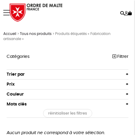
Rech
Mo
menu
co
Accueil
>
Tous nos produits
>
Produits étiquetés « Fabrication
artisanale »
Catégories
Filtrer
NOTRE COLLECTION
Trier par
Par défaut
ACCESSOIRES
Prix
Popularité
Tous
MAISON
Couleur
Nouveauté
0 € - 50 €
Blanc Pur
Terracotta
Mots clés
Prix : du - cher au + cher
BIEN-ÊTRE
50 € - 100 €
vert
violet
Prix : du + cher au - cher
réinitialiser les filtres
100 € - 150 €
Fabrication artisanale
PEFC
Fabriqué en Espagne
ÉPICERIE
Disponibilité
150 € - 200 €
PAPETERIE
Textile Bio
ESAT
Fabriqué en France
Plus de 200€
Aucun produit ne correspond à votre sélection.