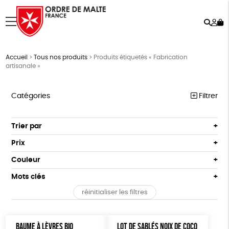
Rech
Mo
menu
co
Accueil
>
Tous nos produits
>
Produits étiquetés « Fabrication
artisanale »
Catégories
Filtrer
NOTRE COLLECTION
Trier par
Par défaut
ACCESSOIRES
Prix
Popularité
Tous
MAISON
Couleur
Nouveauté
0 € - 50 €
Blanc Pur
Terracotta
Mots clés
Prix : du - cher au + cher
BIEN-ÊTRE
50 € - 100 €
vert
violet
Prix : du + cher au - cher
réinitialiser les filtres
100 € - 150 €
Vegan
Biodégradable
Cosme Bio
FSC
ÉPICERIE
Disponibilité
150 € - 200 €
PAPETERIE
Fabrication artisanale
PEFC
Fabriqué en Espagne
Plus de 200€
BAUME À LÈVRES BIO
LOT DE SABLÉS NOIX DE COCO