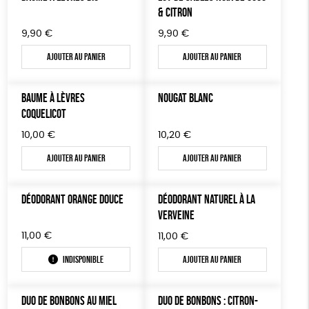
LIVRES
& CITRON
Textile Bio
ESAT
Fabriqué en France
9,90
€
9,90
€
JEUX
Agriculture Biologique
Fairtrade
Ajouter au panier
Ajouter au panier
TOUT
BAUME À LÈVRES
NOUGAT BLANC
COQUELICOT
10,00
€
10,20
€
Ajouter au panier
Ajouter au panier
DÉODORANT ORANGE DOUCE
DÉODORANT NATUREL À LA
VERVEINE
11,00
€
11,00
€
Indisponible
Ajouter au panier
DUO DE BONBONS AU MIEL
DUO DE BONBONS : CITRON-