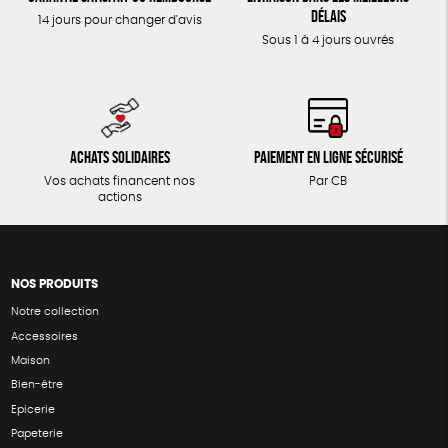
délais
14 jours pour changer d'avis
Sous 1 à 4 jours ouvrés
Achats solidaires
Paiement en ligne sécurisé
Vos achats financent nos
Par CB
actions
NOS PRODUITS
Notre collection
Accessoires
Maison
Bien-être
Epicerie
Papeterie