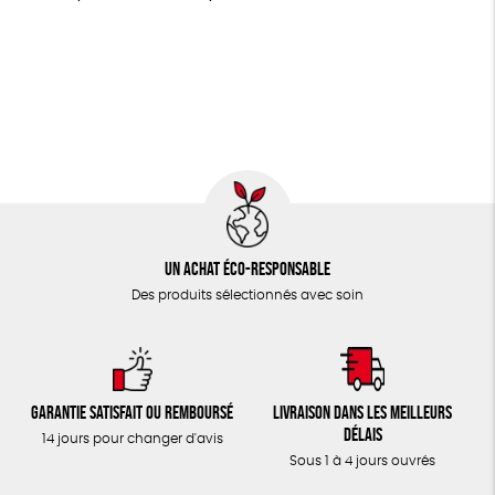
LIVRES
Textile Bio
ESAT
Fabriqué en France
JEUX
Agriculture Biologique
Fairtrade
TOUT
Un achat éco-responsable
Des produits sélectionnés avec soin
Garantie satisfait ou remboursé
Livraison dans les meilleurs
délais
14 jours pour changer d'avis
Sous 1 à 4 jours ouvrés