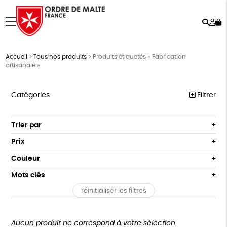
Rech
Mo
menu
co
Accueil
>
Tous nos produits
>
Produits étiquetés « Fabrication
artisanale »
Catégories
Filtrer
NOTRE COLLECTION
Trier par
Par défaut
ACCESSOIRES
Prix
Popularité
Tous
MAISON
Couleur
Nouveauté
0 € - 50 €
Blanc Pur
Terracotta
Mots clés
Prix : du - cher au + cher
BIEN-ÊTRE
50 € - 100 €
vert
violet
Prix : du + cher au - cher
réinitialiser les filtres
100 € - 150 €
Vegan
Biodégradable
Cosme Bio
FSC
ÉPICERIE
Disponibilité
150 € - 200 €
PAPETERIE
Fabrication artisanale
PEFC
Fabriqué en Espagne
Plus de 200€
Aucun produit ne correspond à votre sélection.