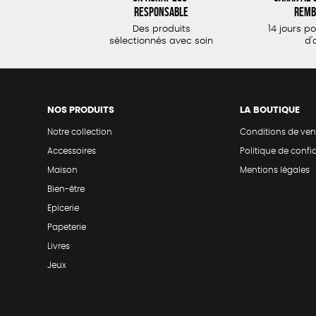
responsable
remb
Des produits
14 jours p
sélectionnés avec soin
d'
NOS PRODUITS
LA BOUTIQUE
Notre collection
Conditions de ven
Accessoires
Politique de confid
Maison
Mentions légales
Bien-être
Epicerie
Papeterie
Livres
Jeux