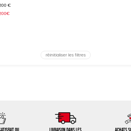
 200 €
 200€
réinitialiser les filtres
atisfait ou
Livraison dans les
Achats s