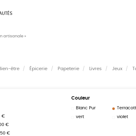
AUTÉS
SOIRES
MAISON
BIEN
n artisanale »
LIVRES
JEUX
Bien-être
Épicerie
Papeterie
Livres
Jeux
T
Couleur
Blanc Pur
Terracot
0 €
vert
violet
100 €
150 €