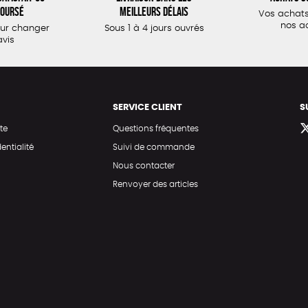
oursé
meilleurs délais
Vos achats
nos a
our changer
Sous 1 à 4 jours ouvrés
avis
SERVICE CLIENT
S
te
Questions fréquentes
entialité
Suivi de commande
Nous contacter
Renvoyer des articles