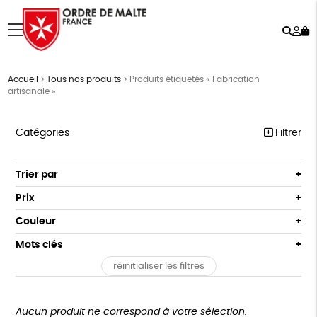
Rech
Mo
menu
co
Accueil
>
Tous nos produits
>
Produits étiquetés « Fabrication
artisanale »
Catégories
Filtrer
NOTRE COLLECTION
Trier par
Par défaut
ACCESSOIRES
Prix
Popularité
Tous
MAISON
Couleur
Nouveauté
0 € - 50 €
Blanc Pur
Terracotta
Mots clés
Prix : du - cher au + cher
BIEN-ÊTRE
50 € - 100 €
vert
violet
Prix : du + cher au - cher
réinitialiser les filtres
100 € - 150 €
ESAT
Fabriqué en France
Agriculture Biologique
ÉPICERIE
Disponibilité
150 € - 200 €
PAPETERIE
Fairtrade
Vegan
Biodégradable
Cosme Bio
Plus de 200€
Aucun produit ne correspond à votre sélection.