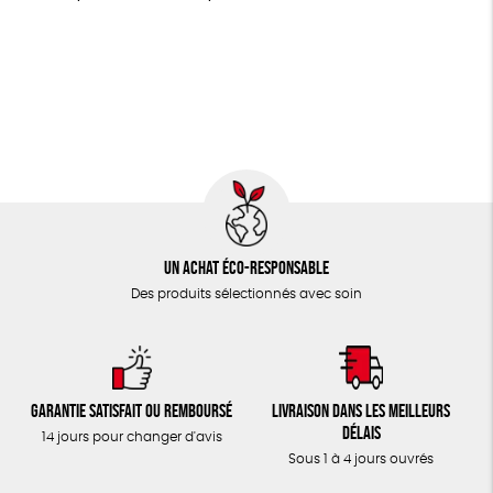
LIVRES
FSC
Fabrication artisanale
PEFC
JEUX
Fabriqué en Espagne
Textile Bio
TOUT
Un achat éco-responsable
Des produits sélectionnés avec soin
Garantie satisfait ou remboursé
Livraison dans les meilleurs
délais
14 jours pour changer d'avis
Sous 1 à 4 jours ouvrés