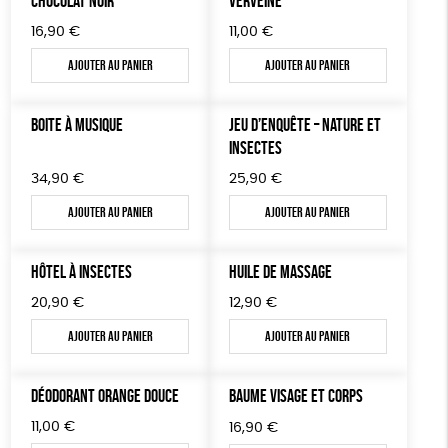
CHOCOLAT NOIR
VERVEINE
16,90
€
11,00
€
JEUX
Fairtrade
Vegan
Biodégradable
Ajouter au panier
Ajouter au panier
TOUT
BOITE À MUSIQUE
JEU D’ENQUÊTE – NATURE ET
INSECTES
34,90
€
25,90
€
Ajouter au panier
Ajouter au panier
HÔTEL À INSECTES
HUILE DE MASSAGE
20,90
€
12,90
€
Ajouter au panier
Ajouter au panier
DÉODORANT ORANGE DOUCE
BAUME VISAGE ET CORPS
11,00
€
16,90
€