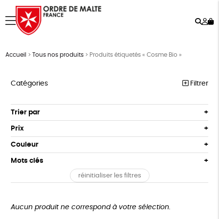
Rech
Mo
menu
co
Accueil
>
Tous nos produits
>
Produits étiquetés « Cosme Bio »
Catégories
Filtrer
NOTRE COLLECTION
Trier par
Par défaut
ACCESSOIRES
Prix
Popularité
Tous
MAISON
Couleur
Nouveauté
0 € - 50 €
Blanc Pur
Terracotta
Mots clés
Prix : du - cher au + cher
BIEN-ÊTRE
50 € - 100 €
vert
violet
Prix : du + cher au - cher
réinitialiser les filtres
100 € - 150 €
Fabriqué en France
Agriculture Biologique
ÉPICERIE
Disponibilité
150 € - 200 €
PAPETERIE
Fairtrade
Vegan
Biodégradable
Cosme Bio
Plus de 200€
Aucun produit ne correspond à votre sélection.
LIVRES
FSC
Fabrication artisanale
PEFC