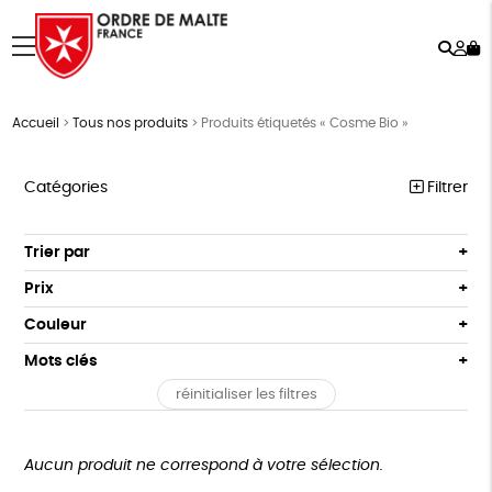
Rech
Mo
menu
co
Accueil
>
Tous nos produits
>
Produits étiquetés « Cosme Bio »
Catégories
Filtrer
NOTRE COLLECTION
Trier par
Par défaut
ACCESSOIRES
Prix
Popularité
Tous
MAISON
Couleur
Nouveauté
0 € - 50 €
Blanc Pur
Terracotta
Mots clés
Prix : du - cher au + cher
BIEN-ÊTRE
50 € - 100 €
vert
violet
Prix : du + cher au - cher
réinitialiser les filtres
100 € - 150 €
Fabriqué en France
Agriculture Biologique
ÉPICERIE
Disponibilité
150 € - 200 €
PAPETERIE
Fairtrade
Vegan
Biodégradable
Cosme Bio
Plus de 200€
Aucun produit ne correspond à votre sélection.
LIVRES
FSC
Fabrication artisanale
PEFC