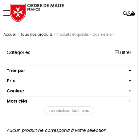
Rech
Mo
menu
co
Accueil
>
Tous nos produits
>
Produits étiquetés « Cosme Bio »
Catégories
Filtrer
NOTRE COLLECTION
Trier par
Par défaut
ACCESSOIRES
Prix
Popularité
Tous
MAISON
Couleur
Nouveauté
0 € - 50 €
Blanc Pur
Terracotta
Mots clés
Prix : du - cher au + cher
BIEN-ÊTRE
50 € - 100 €
vert
violet
Prix : du + cher au - cher
réinitialiser les filtres
100 € - 150 €
Fabriqué en France
Agriculture Biologique
ÉPICERIE
Disponibilité
150 € - 200 €
PAPETERIE
Fairtrade
Vegan
Biodégradable
Cosme Bio
Plus de 200€
Aucun produit ne correspond à votre sélection.
LIVRES
FSC
Fabrication artisanale
PEFC