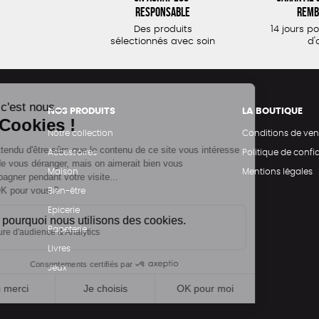
responsable
remb
Des produits
14 jours p
sélectionnés avec soin
d'
NOS PRODUITS
LA BOUTIQUE
Notre collection
Conditions de ven
Accessoires
Politique de confid
Maison
Mentions légales
Bien-être
Epicerie
Papeterie
Livres
Jeux