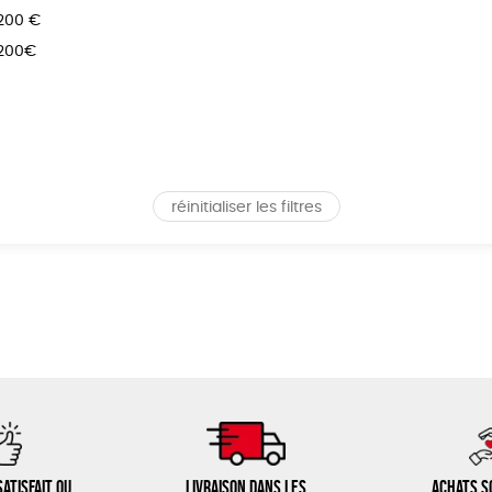
 200 €
 200€
réinitialiser les filtres
atisfait ou
Livraison dans les
Achats s