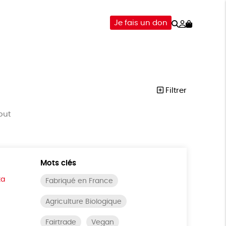
Rechercher
Mon
Je fais un don
compte
-ÊTRE
ÉPICERIE
DONS
Filtrer
out
Mots clés
ta
Fabriqué en France
Agriculture Biologique
Fairtrade
Vegan