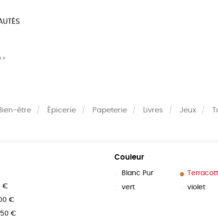
AUTÉS
SOIRES
MAISON
BIEN
 »
LIVRES
JEUX
Bien-être
Épicerie
Papeterie
Livres
Jeux
T
Couleur
Blanc Pur
Terracot
0 €
vert
violet
100 €
150 €