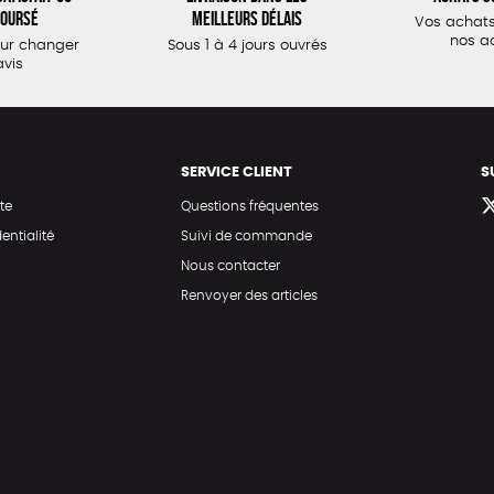
oursé
meilleurs délais
Vos achats
nos a
our changer
Sous 1 à 4 jours ouvrés
avis
SERVICE CLIENT
S
te
Questions fréquentes
entialité
Suivi de commande
Nous contacter
Renvoyer des articles