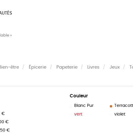
AUTÉS
SOIRES
MAISON
BIEN
dable »
LIVRES
JEUX
Bien-être
Épicerie
Papeterie
Livres
Jeux
T
Couleur
Blanc Pur
Terracot
0 €
vert
violet
100 €
150 €