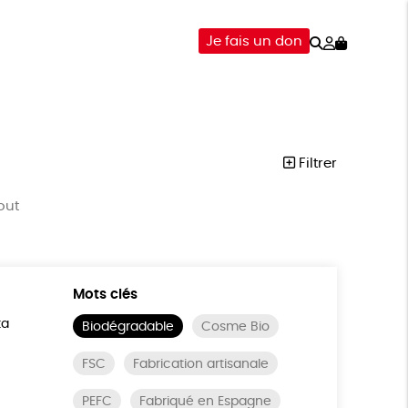
Rechercher
Mon
Je fais un don
compte
-ÊTRE
ÉPICERIE
DONS
Filtrer
out
Mots clés
ta
Biodégradable
Cosme Bio
FSC
Fabrication artisanale
PEFC
Fabriqué en Espagne