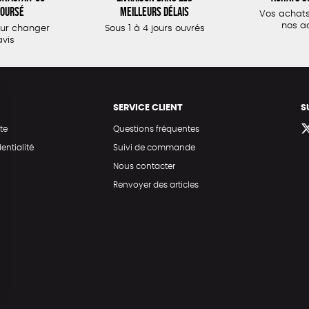
oursé
meilleurs délais
Vos achats
nos a
our changer
Sous 1 à 4 jours ouvrés
avis
SERVICE CLIENT
S
te
Questions fréquentes
entialité
Suivi de commande
Nous contacter
Renvoyer des articles