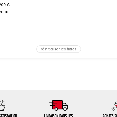
 200 €
 200€
réinitialiser les filtres
atisfait ou
Livraison dans les
Achats s