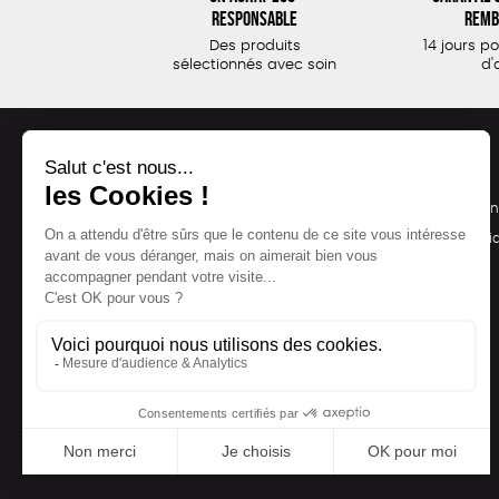
responsable
remb
Des produits
14 jours p
sélectionnés avec soin
d'
NOS PRODUITS
LA BOUTIQUE
Notre collection
Conditions de ven
Accessoires
Politique de confid
Maison
Mentions légales
Bien-être
Epicerie
Papeterie
Livres
Jeux