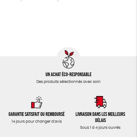
LIVRES
Textile Bio
ESAT
Fabriqué en France
JEUX
Agriculture Biologique
Fairtrade
TOUT
Un achat éco-responsable
Des produits sélectionnés avec soin
Garantie satisfait ou remboursé
Livraison dans les meilleurs
délais
14 jours pour changer d'avis
Sous 1 à 4 jours ouvrés