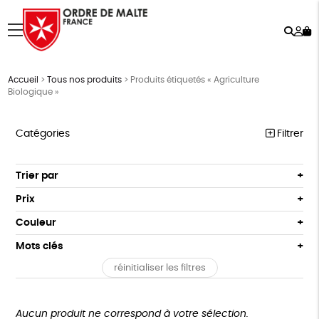
Rech
Mo
menu
co
Accueil
>
Tous nos produits
>
Produits étiquetés « Agriculture
Biologique »
Catégories
Filtrer
NOTRE COLLECTION
Trier par
Par défaut
ACCESSOIRES
Prix
Popularité
Tous
MAISON
Couleur
Nouveauté
0 € - 50 €
Blanc Pur
Terracotta
Mots clés
Prix : du - cher au + cher
BIEN-ÊTRE
50 € - 100 €
vert
violet
Prix : du + cher au - cher
réinitialiser les filtres
100 € - 150 €
Vegan
Biodégradable
Cosme Bio
FSC
ÉPICERIE
Disponibilité
150 € - 200 €
PAPETERIE
Fabrication artisanale
PEFC
Fabriqué en Espagne
Plus de 200€
Aucun produit ne correspond à votre sélection.