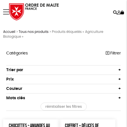
Rech
Mo
menu
co
Accueil
>
Tous nos produits
>
Produits étiquetés « Agriculture
Biologique »
Catégories
Filtrer
NOTRE COLLECTION
Trier par
Par défaut
ACCESSOIRES
Prix
Popularité
Tous
MAISON
Couleur
Nouveauté
0 € - 50 €
Blanc Pur
Terracotta
Mots clés
Prix : du - cher au + cher
BIEN-ÊTRE
50 € - 100 €
vert
violet
Prix : du + cher au - cher
réinitialiser les filtres
100 € - 150 €
Fabriqué en France
Agriculture Biologique
ÉPICERIE
Disponibilité
150 € - 200 €
PAPETERIE
Fairtrade
Vegan
Biodégradable
Cosme Bio
Plus de 200€
CHOCOTTES – AMANDES AU
COFFRET « DÉLICES DE