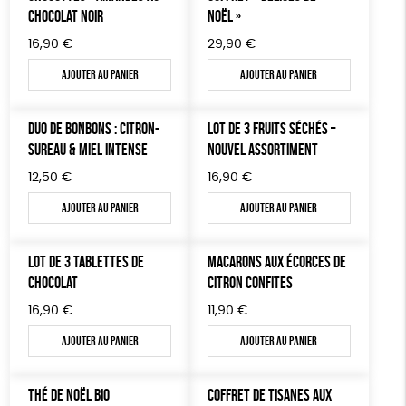
LIVRES
CHOCOLAT NOIR
NOËL »
FSC
Fabrication artisanale
PEFC
16,90
€
29,90
€
JEUX
Fabriqué en Espagne
Textile Bio
ESAT
Ajouter au panier
Ajouter au panier
TOUT
DUO DE BONBONS : CITRON-
LOT DE 3 FRUITS SÉCHÉS –
SUREAU & MIEL INTENSE
NOUVEL ASSORTIMENT
12,50
€
16,90
€
Ajouter au panier
Ajouter au panier
LOT DE 3 TABLETTES DE
MACARONS AUX ÉCORCES DE
CHOCOLAT
CITRON CONFITES
16,90
€
11,90
€
Ajouter au panier
Ajouter au panier
THÉ DE NOËL BIO
COFFRET DE TISANES AUX