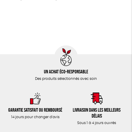
LIVRES
Agriculture Biologique
Fairtrade
Vegan
JEUX
Biodégradable
Cosme Bio
FSC
TOUT
Un achat éco-responsable
Des produits sélectionnés avec soin
Garantie satisfait ou remboursé
Livraison dans les meilleurs
délais
14 jours pour changer d'avis
Sous 1 à 4 jours ouvrés