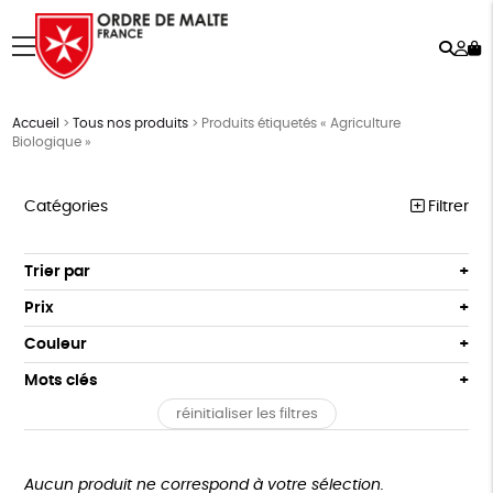
Rech
Mo
menu
co
Accueil
>
Tous nos produits
>
Produits étiquetés « Agriculture
Biologique »
Catégories
Filtrer
NOTRE COLLECTION
Trier par
Par défaut
ACCESSOIRES
Prix
Popularité
Tous
MAISON
Couleur
Nouveauté
0 € - 50 €
Blanc Pur
Terracotta
Mots clés
Prix : du - cher au + cher
BIEN-ÊTRE
50 € - 100 €
vert
violet
Prix : du + cher au - cher
réinitialiser les filtres
100 € - 150 €
Fabrication artisanale
PEFC
Fabriqué en Espagne
ÉPICERIE
Disponibilité
150 € - 200 €
PAPETERIE
Textile Bio
ESAT
Fabriqué en France
Plus de 200€
Aucun produit ne correspond à votre sélection.