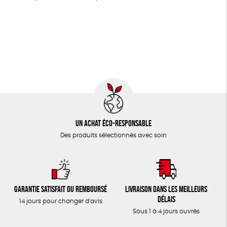
LIVRES
FSC
Fabrication artisanale
PEFC
JEUX
Fabriqué en Espagne
Textile Bio
ESAT
TOUT
Un achat éco-responsable
Des produits sélectionnés avec soin
Garantie satisfait ou remboursé
Livraison dans les meilleurs
délais
14 jours pour changer d'avis
Sous 1 à 4 jours ouvrés