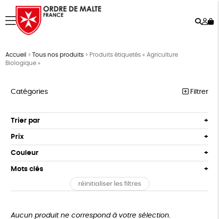
Rech
Mo
menu
co
Accueil
>
Tous nos produits
>
Produits étiquetés « Agriculture
Biologique »
Catégories
Filtrer
NOTRE COLLECTION
Trier par
Par défaut
ACCESSOIRES
Prix
Popularité
Tous
MAISON
Couleur
Nouveauté
0 € - 50 €
Blanc Pur
Terracotta
Mots clés
Prix : du - cher au + cher
BIEN-ÊTRE
50 € - 100 €
vert
violet
Prix : du + cher au - cher
réinitialiser les filtres
100 € - 150 €
Fabriqué en France
Agriculture Biologique
ÉPICERIE
Disponibilité
150 € - 200 €
PAPETERIE
Fairtrade
Vegan
Biodégradable
Cosme Bio
Plus de 200€
Aucun produit ne correspond à votre sélection.